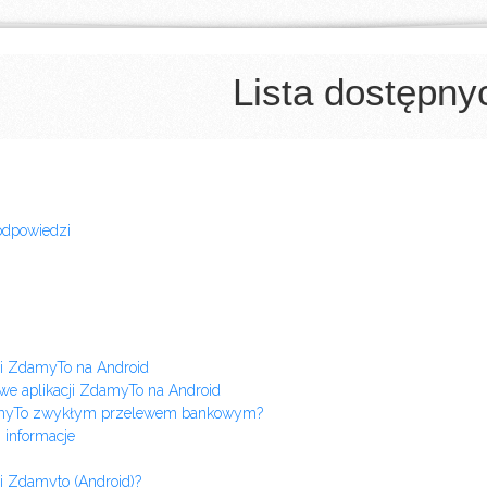
Lista dostępn
odpowiedzi
cji ZdamyTo na Android
owe aplikacji ZdamyTo na Android
damyTo zwykłym przelewem bankowym?
 informacje
ji Zdamyto (Android)?