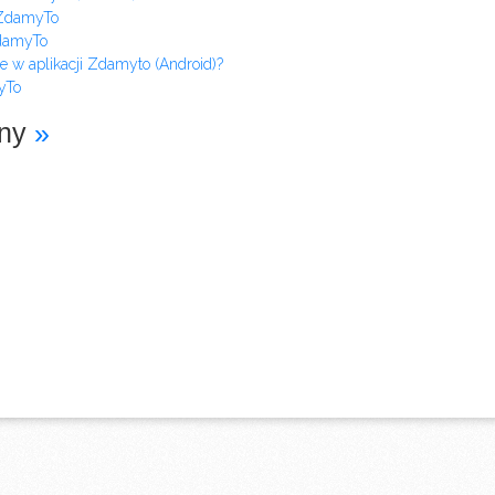
 ZdamyTo
ZdamyTo
e w aplikacji Zdamyto (Android)?
yTo
iny
»