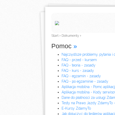
›
›
Start
Dokumenty
Pomoc
»
Najczęstsze problemy, pytania i 
FAQ - przed - kursem
FAQ - teoria - zasady
FAQ - kurs - zasady
FAQ - egzamin - zasady
FAQ - po egzaminie - zasady
Aplikacja mobilna - Pomc aplika
Aplikacja mobilna - Kody serwis
Dane do płatności za usługi Z
Testy na Prawo Jazdy ZdamyTo -
E-Kursy ZdamyTo
Jak dołączyć do testerów aplikac